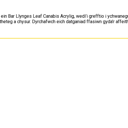
 ein Bar Llynges Leaf Canabis Acrylig, wedi’i grefftio i ychwane
theteg a chysur. Dyrchafwch eich datganiad ffasiwn gyda’r affeit