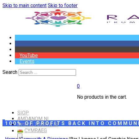
Skip to main content
Skip to footer
YouTube
Events
Search
0
No products in the cart.
SIOP
AMDANOM NI
100% OF PROFITS BACK INTO COMMUN
CYSYLLTWCH Â NI
CYMRAEG