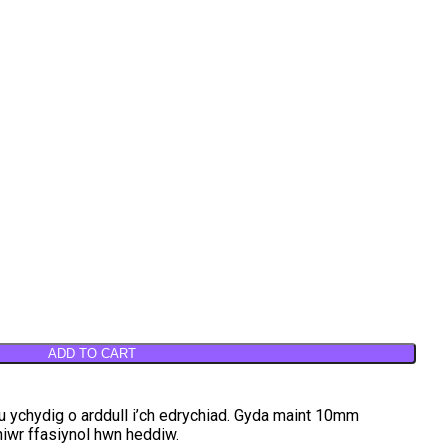
ADD TO CART
gu ychydig o arddull i’ch edrychiad. Gyda maint 10mm
hiwr ffasiynol hwn heddiw.