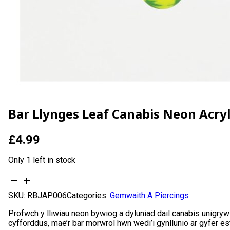
Bar Llynges Leaf Canabis Neon Acr
£
4.99
Only 1 left in stock
Bar
Llynges
SKU:
RBJAP006
Categories:
Gemwaith A Piercings
Leaf
Canabis
Profwch y lliwiau neon bywiog a dyluniad dail canabis unigryw
Neon
cyfforddus, mae’r bar morwrol hwn wedi’i gynllunio ar gyfer es
Acrylig