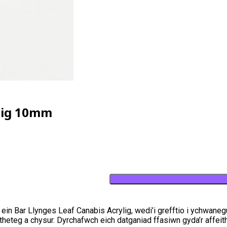
ylig 10mm
 ein Bar Llynges Leaf Canabis Acrylig, wedi’i grefftio i ychwane
theteg a chysur. Dyrchafwch eich datganiad ffasiwn gyda’r affeit