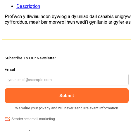
10mm
Description
quantity
Profwch y lliwiau neon bywiog a dyluniad dail canabis unigryw
cyfforddus, mae’r bar morwrol hwn wedi’i gynllunio ar gyfer es
Subscribe To Our Newsletter