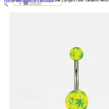
Home
/
Gemwaith A Piercings
/
Bar Llynges Leaf Canabis Neon
English
SIOP
AMDANOM NI
CYSYLLTWCH Â NI
CYMRAEG
English