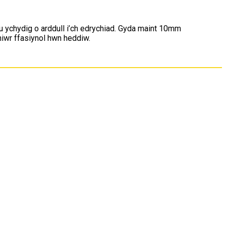
gu ychydig o arddull i’ch edrychiad. Gyda maint 10mm
hiwr ffasiynol hwn heddiw.