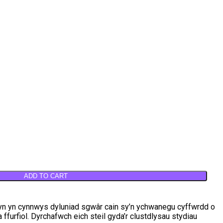
ADD TO CART
u hyn yn cynnwys dyluniad sgwâr cain sy’n ychwanegu cyffwrdd o
 ffurfiol. Dyrchafwch eich steil gyda’r clustdlysau stydiau