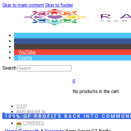
Skip to main content
Skip to footer
YouTube
Events
Search
0
No products in the cart.
SIOP
AMDANOM NI
100% OF PROFITS BACK INTO COMMUN
CYSYLLTWCH Â NI
CYMRAEG