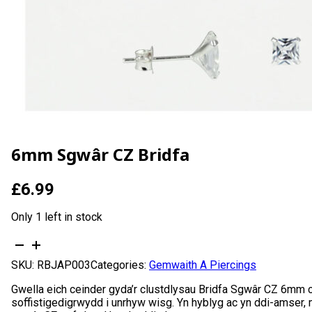
6mm Sgwâr CZ Bridfa
£
6.99
Only 1 left in stock
6mm
Sgwâr
SKU:
RBJAP003
Categories:
Gemwaith A Piercings
CZ
Bridfa
Gwella eich ceinder gyda’r clustdlysau Bridfa Sgwâr CZ 6mm ca
quantity
soffistigedigrwydd i unrhyw wisg. Yn hyblyg ac yn ddi-amser, ma