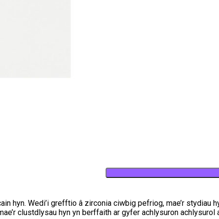
in hyn. Wedi’i grefftio â zirconia ciwbig pefriog, mae’r stydia
e’r clustdlysau hyn yn berffaith ar gyfer achlysuron achlysurol a