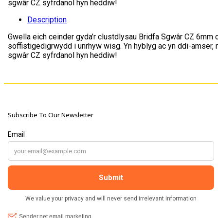
sgwâr CZ syfrdanol hyn heddiw!
Description
Gwella eich ceinder gyda’r clustdlysau Bridfa Sgwâr CZ 6mm ca
soffistigedigrwydd i unrhyw wisg. Yn hyblyg ac yn ddi-amser, ma
sgwâr CZ syfrdanol hyn heddiw!
Subscribe To Our Newsletter