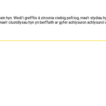
in hyn. Wedi’i grefftio â zirconia ciwbig pefriog, mae’r stydia
e’r clustdlysau hyn yn berffaith ar gyfer achlysuron achlysurol a