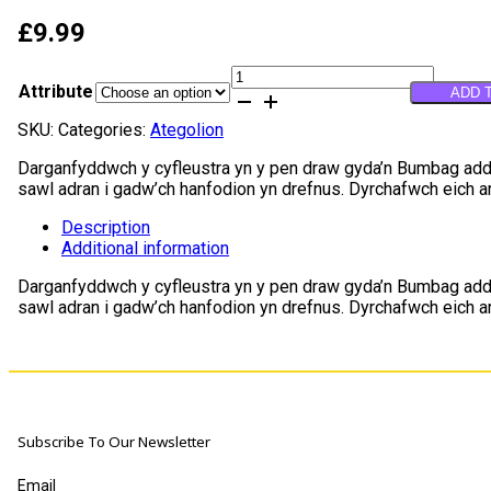
£
9.99
Bumbag
Attribute
ADD 
addasadwy
quantity
SKU:
Categories:
Ategolion
Darganfyddwch y cyfleustra yn y pen draw gyda’n Bumbag adda
sawl adran i gadw’ch hanfodion yn drefnus. Dyrchafwch eich ar
Description
Additional information
Darganfyddwch y cyfleustra yn y pen draw gyda’n Bumbag adda
sawl adran i gadw’ch hanfodion yn drefnus. Dyrchafwch eich ar
Subscribe To Our Newsletter