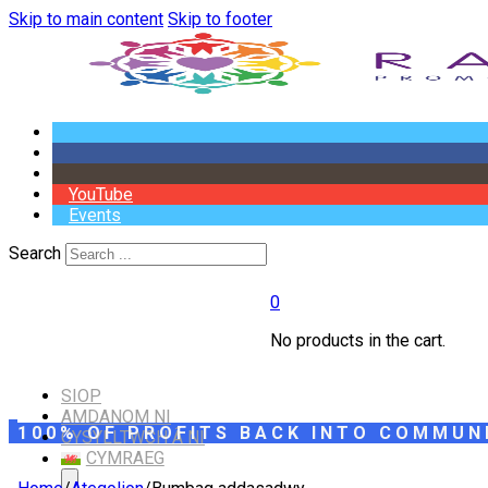
Skip to main content
Skip to footer
YouTube
Events
Search
0
No products in the cart.
SIOP
AMDANOM NI
100% OF PROFITS BACK INTO COMMUN
CYSYLLTWCH Â NI
CYMRAEG