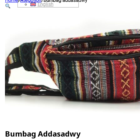
Home
/
Ategolion
/
Bumbag addasadwy
English
SIOP
AMDANOM NI
CYSYLLTWCH Â NI
CYMRAEG
English
Bumbag Addasadwy