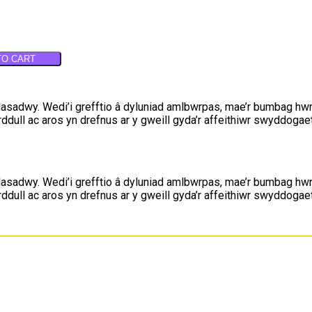
TO CART
sadwy. Wedi’i grefftio â dyluniad amlbwrpas, mae’r bumbag hwn 
ddull ac aros yn drefnus ar y gweill gyda’r affeithiwr swyddogae
sadwy. Wedi’i grefftio â dyluniad amlbwrpas, mae’r bumbag hwn 
ddull ac aros yn drefnus ar y gweill gyda’r affeithiwr swyddogae