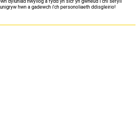
n dyluniad hwyliog a fydd yn sicr yn gwneud i chi sefyll
 unigryw hwn a gadewch i’ch personoliaeth ddisgleirio!