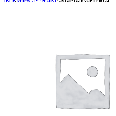
Home
/
Gemwaith A Piercings
/
Clustdlysau Mochyn Plastig
SIOP
AMDANOM NI
CYSYLLTWCH Â NI
CYMRAEG