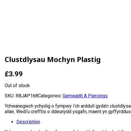
Clustdlysau Mochyn Plastig
£
3.99
Out of stock
SKU:
RBJAP168
Categories:
Gemwaith A Piercings
Ychwanegwch ychydig o fympwy i’ch arddull gyda’n clustdlysau
allan. Wedi’u crefftio o ddeunydd ysgafn, maent yn gyffyrddus
Description