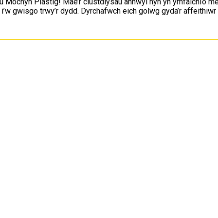
 Mochyn Plastig! Mae’r clustdlysau annwyl hyn yn ymfalchïo mew
 i’w gwisgo trwy’r dydd. Dyrchafwch eich golwg gyda’r affeithiwr