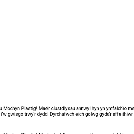
 Mochyn Plastig! Mae’r clustdlysau annwyl hyn yn ymfalchïo mew
 i’w gwisgo trwy’r dydd. Dyrchafwch eich golwg gyda’r affeithiwr