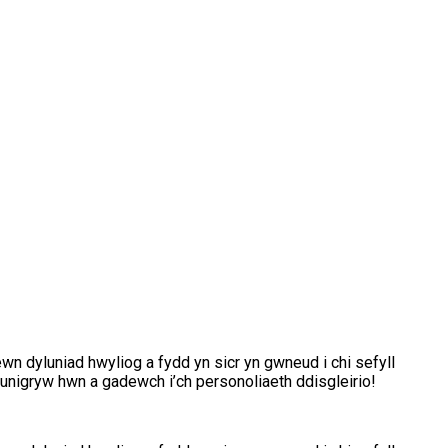
n dyluniad hwyliog a fydd yn sicr yn gwneud i chi sefyll
 unigryw hwn a gadewch i’ch personoliaeth ddisgleirio!