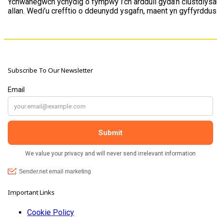
Ychwanegwch ychydig o fympwy i’ch arddull gyda’n clustdlysau
allan. Wedi’u crefftio o ddeunydd ysgafn, maent yn gyffyrddus
Subscribe To Our Newsletter
Important Links
Cookie Policy